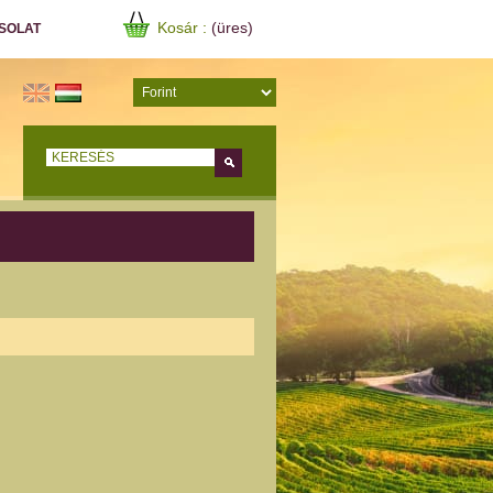
Kosár :
(üres)
SOLAT
Keress!