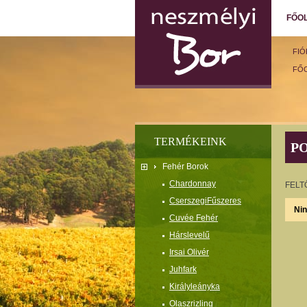
FŐO
FI
FŐ
TERMÉKEINK
P
Fehér Borok
Chardonnay
FELT
CserszegiFűszeres
Nin
Cuvée Fehér
Hárslevelű
Irsai Olivér
Juhfark
Királyleányka
Olaszrizling