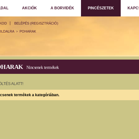
LDAL
AKCIÓK
A BORVIDÉK
PINCÉSZETEK
KAPC
ÓKOD
BELÉPÉS (REGISZTRÁCIÓ)
OLDALRA
POHARAK
>
OHARAK
Nincsenek termékek
ÖLTÉS ALATT!
csenek termékek a kategóriában.