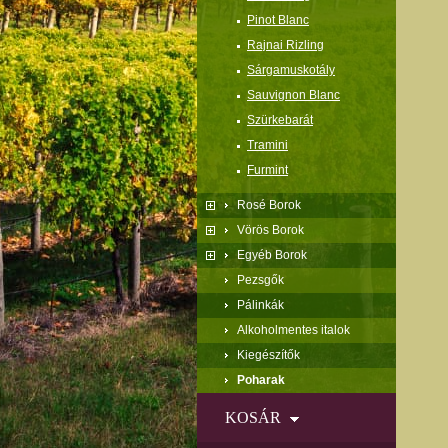
Pinot Blanc
Rajnai Rizling
Sárgamuskotály
Sauvignon Blanc
Szürkebarát
Tramini
Furmint
Rosé Borok
Vörös Borok
Egyéb Borok
Pezsgők
Pálinkák
Alkoholmentes italok
Kiegészítők
Poharak
KOSÁR