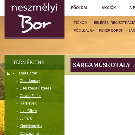
FŐOLDAL
AKCIÓK
A 
FIÓKOD
BELÉPÉS (REGISZTRÁCIÓ
FŐOLDALRA
FEHÉR BOROK
SÁ
>
>
TERMÉKEINK
SÁRGAMUSKOTÁLY
J
Fehér Borok
Chardonnay
CserszegiFűszeres
Cuvée Fehér
Hárslevelű
Irsai Olivér
Juhfark
Királyleányka
Olaszrizling