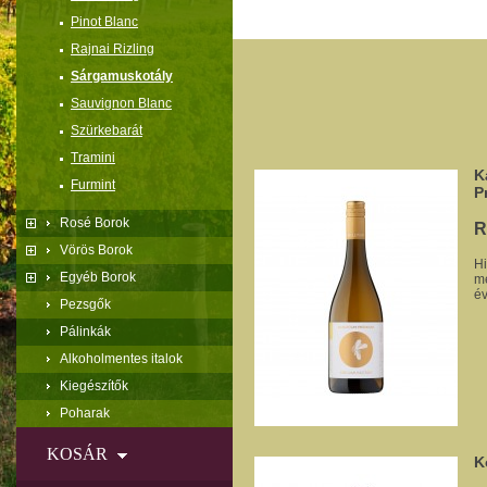
Pinot Blanc
Rajnai Rizling
Sárgamuskotály
Sauvignon Blanc
Szürkebarát
Tramini
K
Furmint
P
Rosé Borok
R
Vörös Borok
Hi
Egyéb Borok
mé
év
Pezsgők
Pálinkák
Alkoholmentes italok
Kiegészítők
Poharak
KOSÁR
K