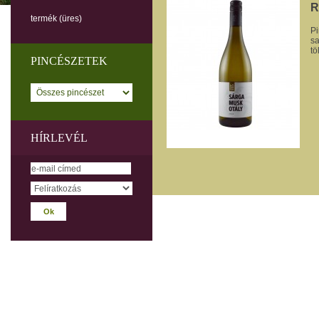
R
termék
(üres)
Pi
sa
tö
PINCÉSZETEK
HÍRLEVÉL