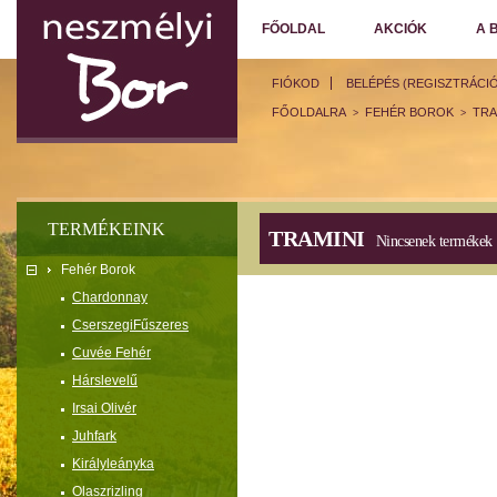
FŐOLDAL
AKCIÓK
A 
FIÓKOD
BELÉPÉS (REGISZTRÁCIÓ
FŐOLDALRA
FEHÉR BOROK
TRA
>
>
TERMÉKEINK
TRAMINI
Nincsenek termékek
Fehér Borok
Chardonnay
CserszegiFűszeres
Cuvée Fehér
Hárslevelű
Irsai Olivér
Juhfark
Királyleányka
Olaszrizling