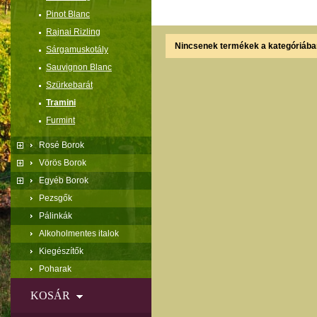
Pinot Blanc
Rajnai Rizling
Nincsenek termékek a kategóriába
Sárgamuskotály
Sauvignon Blanc
Szürkebarát
Tramini
Furmint
Rosé Borok
Vörös Borok
Egyéb Borok
Pezsgők
Pálinkák
Alkoholmentes italok
Kiegészítők
Poharak
KOSÁR