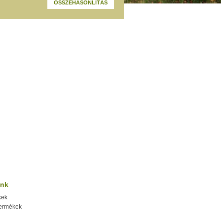
ink
kek
termékek