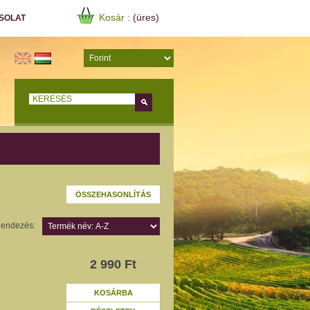
Kosár :
(üres)
SOLAT
Keress!
endezés:
2 990 Ft
KOSÁRBA