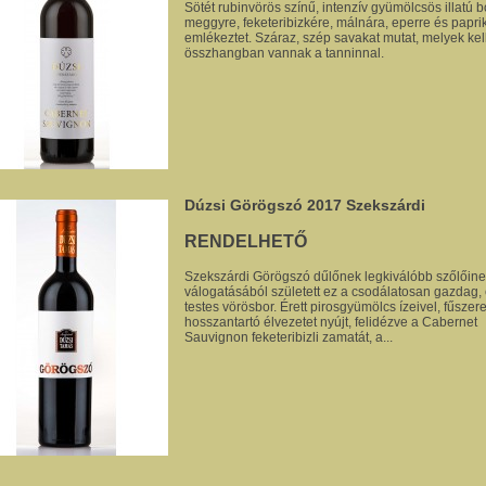
Sötét rubinvörös színű, intenzív gyümölcsös illatú bor
meggyre, feketeribizkére, málnára, eperre és papri
emlékeztet. Száraz, szép savakat mutat, melyek kel
összhangban vannak a tanninnal.
Dúzsi Görögszó 2017 Szekszárdi
RENDELHETŐ
Szekszárdi Görögszó dűlőnek legkiválóbb szőlőin
válogatásából született ez a csodálatosan gazdag,
testes vörösbor. Érett pirosgyümölcs ízeivel, fűsze
hosszantartó élvezetet nyújt, felidézve a Cabernet
Sauvignon feketeribizli zamatát, a...