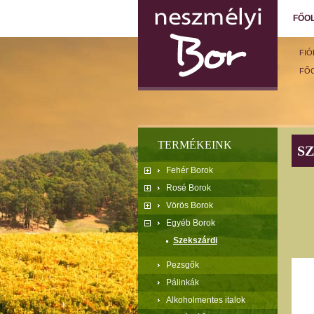
FŐO
FI
FŐ
TERMÉKEINK
S
Fehér Borok
Rosé Borok
Vörös Borok
Egyéb Borok
Szekszárdi
Pezsgők
Pálinkák
Alkoholmentes italok