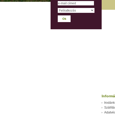
Informá
Irodánk
Szállítá
Adatvé