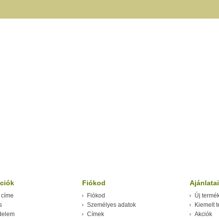
ciók
Fiókod
Ajánlata
 címe
Fiókod
Új termé
s
Személyes adatok
Kiemelt 
delem
Címek
Akciók