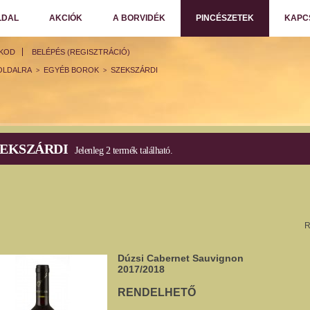
LDAL
AKCIÓK
A BORVIDÉK
PINCÉSZETEK
KAPC
ÓKOD
BELÉPÉS (REGISZTRÁCIÓ)
OLDALRA
EGYÉB BOROK
SZEKSZÁRDI
>
>
ZEKSZÁRDI
Jelenleg 2 termék található.
R
Dúzsi Cabernet Sauvignon
2017/2018
RENDELHETŐ