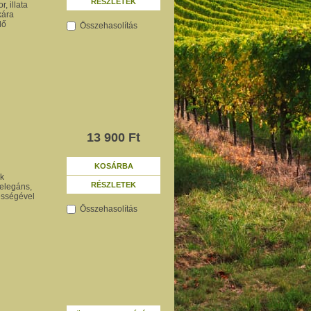
RÉSZLETEK
, illata
kára
lő
Összehasolítás
13 900 Ft
KOSÁRBA
ek
RÉSZLETEK
 elegáns,
rességével
Összehasolítás