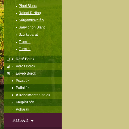
Pinot Blanc
Rajnai Rizling
Sárgamuskotály
Sauvignon Blanc
Szürkebarát
Tramini
Furmint
Rosé Borok
Vörös Borok
Egyéb Borok
Pezsgők
Pálinkák
Alkoholmentes italok
Kiegészítők
Poharak
KOSÁR