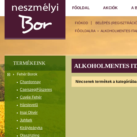
FŐOLDAL
AKCIÓK
A 
FIÓKOD
BELÉPÉS (REGISZTRÁCIÓ
FŐOLDALRA
ALKOHOLMENTES ITA
>
TERMÉKEINK
ALKOHOLMENTES I
Fehér Borok
Nincsenek termékek a kategóriába
Chardonnay
CserszegiFűszeres
Cuvée Fehér
Hárslevelű
Irsai Olivér
Juhfark
Királyleányka
Olaszrizling