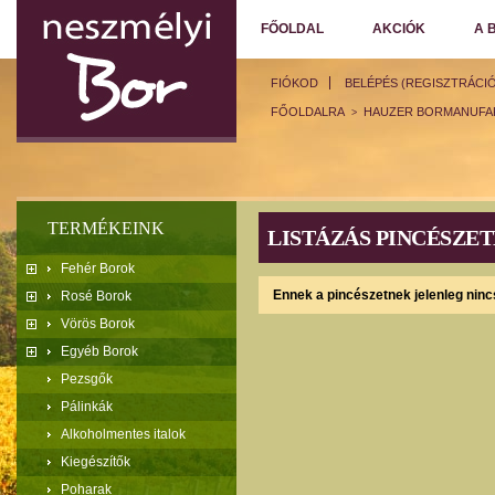
FŐOLDAL
AKCIÓK
A 
FIÓKOD
BELÉPÉS (REGISZTRÁCIÓ
FŐOLDALRA
HAUZER BORMANUFA
>
TERMÉKEINK
LISTÁZÁS PINCÉSZE
Fehér Borok
Ennek a pincészetnek jelenleg nin
Rosé Borok
Vörös Borok
Egyéb Borok
Pezsgők
Pálinkák
Alkoholmentes italok
Kiegészítők
Poharak