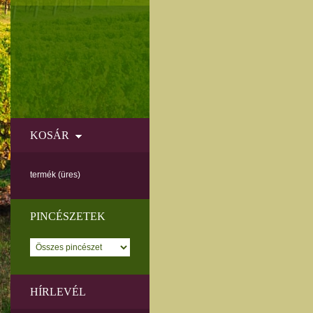
KOSÁR
termék
(üres)
PINCÉSZETEK
HÍRLEVÉL