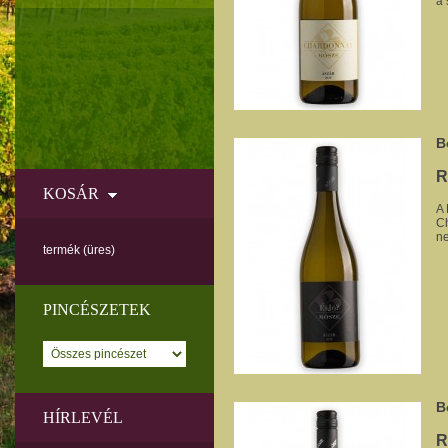
a 
B
R
KOSÁR
A 
Ch
ne
termék
(üres)
PINCÉSZETEK
B
HÍRLEVÉL
R