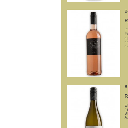
B
R
Eg
Zw
a 
ri
di
B
R
El
ne
Bl
A.