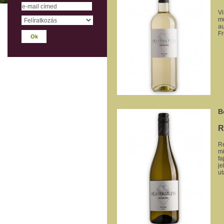
Vi
mu
au
Fr
B
R
Re
mi
fa
je
ut