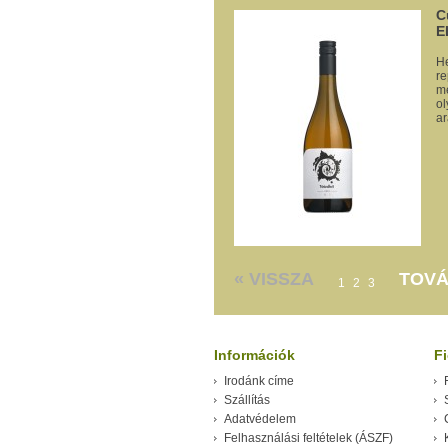
C
E
He
re
me
ol
ar
« VISSZA
TOVÁ
1
2
3
Információk
F
Irodánk címe
Szállítás
Adatvédelem
Felhasználási feltételek (ÁSZF)