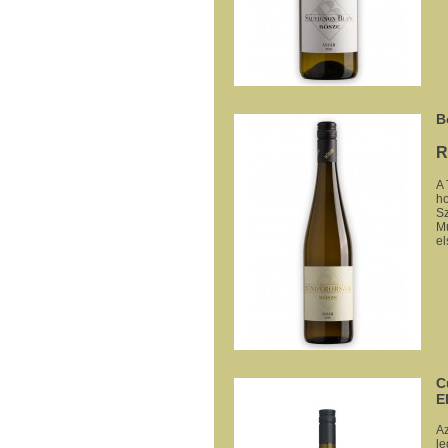
B
R
A 
ho
Sz
Mu
el
C
E
Az
le