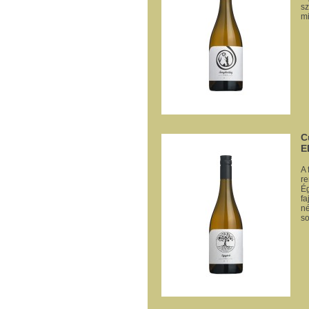
sz
mi
C
E
A 
re
Ég
fa
né
so