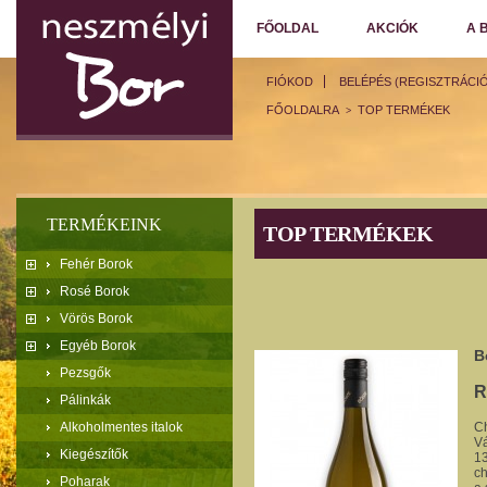
FŐOLDAL
AKCIÓK
A 
FIÓKOD
BELÉPÉS (REGISZTRÁCIÓ
FŐOLDALRA
TOP TERMÉKEK
>
TERMÉKEINK
TOP TERMÉKEK
Fehér Borok
Rosé Borok
Vörös Borok
Egyéb Borok
B
Pezsgők
R
Pálinkák
Alkoholmentes italok
Ch
Vá
Kiegészítők
13
ch
Poharak