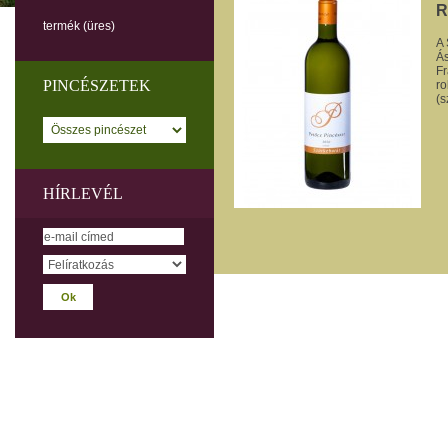
R
termék
(üres)
A 
Ás
Fr
PINCÉSZETEK
ro
(s
HÍRLEVÉL