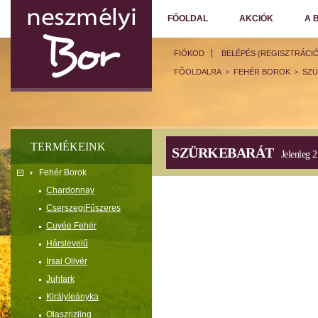
FŐOLDAL
AKCIÓK
A 
FIÓKOD
BELÉPÉS (REGISZTRÁCIÓ
FŐOLDALRA
FEHÉR BOROK
SZÜ
>
>
TERMÉKEINK
SZÜRKEBARÁT
Jelenleg 2
Fehér Borok
Chardonnay
CserszegiFűszeres
Cuvée Fehér
Hárslevelű
Irsai Olivér
Juhfark
Királyleányka
Olaszrizling