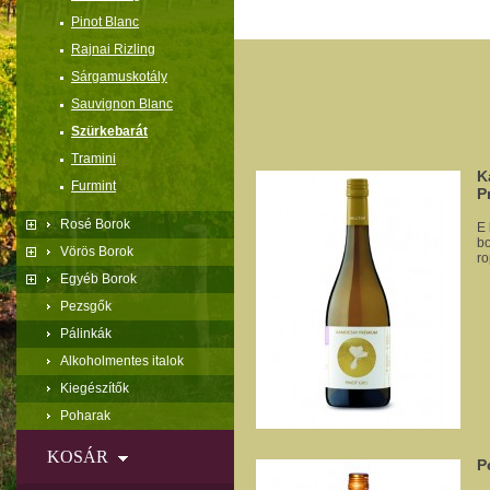
Pinot Blanc
Rajnai Rizling
Sárgamuskotály
Sauvignon Blanc
Szürkebarát
Tramini
K
Furmint
P
Rosé Borok
E 
bo
Vörös Borok
ro
Egyéb Borok
Pezsgők
Pálinkák
Alkoholmentes italok
Kiegészítők
Poharak
KOSÁR
P