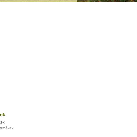
ink
kek
termékek