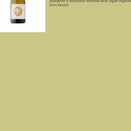
jellegével a neszmélyi borvidék talán egyik legjel
bora készül.