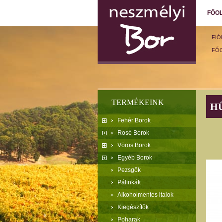
FŐO
FI
FŐ
TERMÉKEINK
H
Fehér Borok
Rosé Borok
Vörös Borok
Egyéb Borok
Pezsgők
Pálinkák
Alkoholmentes italok
Kiegészítők
Poharak