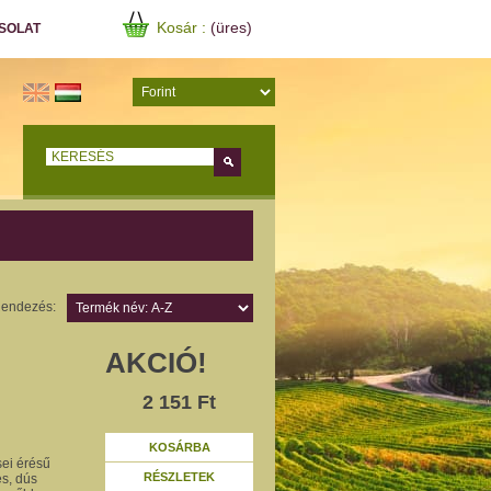
Kosár :
(üres)
SOLAT
Keress!
endezés:
AKCIÓ!
2 151 Ft
KOSÁRBA
sei érésű
RÉSZLETEK
es, dús