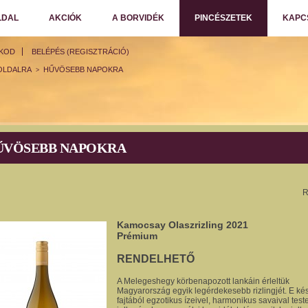
LDAL
AKCIÓK
A BORVIDÉK
PINCÉSZETEK
KAPC
ÓKOD
BELÉPÉS (REGISZTRÁCIÓ)
OLDALRA
HŰVÖSEBB NAPOKRA
>
ŰVÖSEBB NAPOKRA
R
Kamocsay Olaszrizling 2021
Prémium
RENDELHETŐ
A Melegeshegy körbenapozott lankáin érleltük
Magyarország egyik legérdekesebb rizlingjét. E ké
fajtából egzotikus ízeivel, harmonikus savaival test