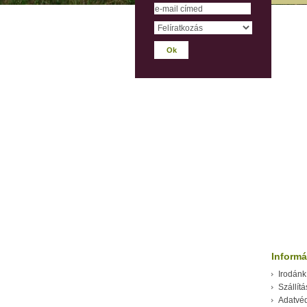
Informá
Irodánk
Szállítá
Adatvé