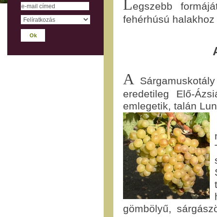
L
egszebb formájá
fehérhúsú halakhoz 
A
Sárgamuskotály 
eredetileg Elő-Ázs
emlegetik, talán Lun
gömbölyű, sárgász