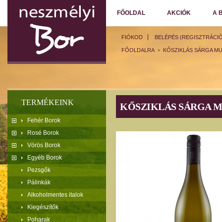
FŐOLDAL
AKCIÓK
A 
FIÓKOD
BELÉPÉS (REGISZTRÁCIÓ
FŐOLDALRA
KŐSZIKLÁS SÁRGA MU
>
TERMÉKEINK
KŐSZIKLÁS SÁRGA M
Fehér Borok
Rosé Borok
Vörös Borok
Egyéb Borok
Pezsgők
Pálinkák
Alkoholmentes italok
Kiegészítők
Poharak