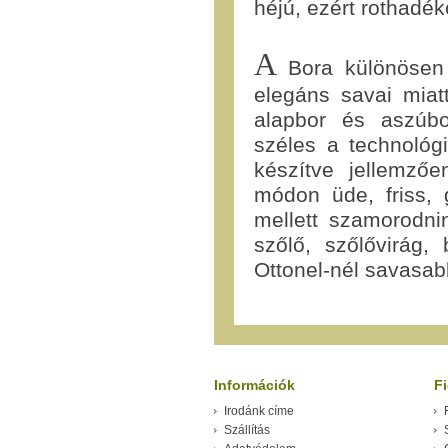
héjú, ezért rothadék
A
Bora különösen k
elegáns savai miatt
alapbor és aszúbo
széles a technológ
készítve jellemzőe
módon üde, friss,
mellett szamorodnin
szőlő, szőlővirág,
Ottonel-nél savasab
Információk
F
Irodánk címe
Szállítás