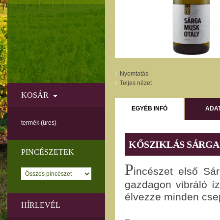
Nyomtatás
Teljes nézet
KOSÁR
EGYÉB INFÓ
ADA
termék
(üres)
KŐSZIKLÁS SÁRGA
PINCÉSZETEK
P
incészet első Sár
gazdagon vibráló í
élvezze minden csep
HÍRLEVÉL