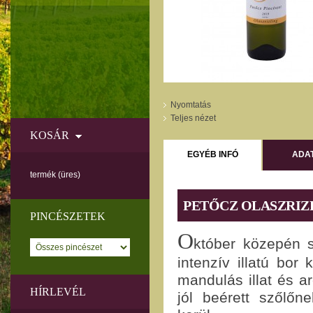
Nyomtatás
Teljes nézet
KOSÁR
EGYÉB INFÓ
ADA
termék
(üres)
PETŐCZ OLASZRIZL
PINCÉSZETEK
O
któber közepén s
intenzív illatú bor
mandulás illat és 
HÍRLEVÉL
jól beérett szőlőn