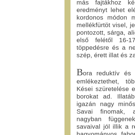
más fajtákhoz ké
eredményt lehet el
kordonos módon műv
mellékfürtöt visel, 
pontozott, sárga, a
első felétől 16-
töppedésre és a ne
szép, érett illat é
B
ora reduktív és
emlékeztethet, töb
Kései szüretelése 
borokat ad. Illatá
igazán nagy minős
Savai finomak, a 
nagyban függenek
savaival jól illik 
hagyományos fahor