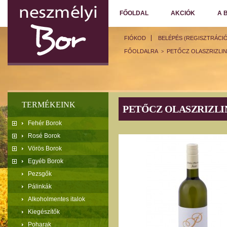
FŐOLDAL
AKCIÓK
A 
FIÓKOD
BELÉPÉS (REGISZTRÁCIÓ
FŐOLDALRA
PETŐCZ OLASZRIZLIN
>
TERMÉKEINK
PETŐCZ OLASZRIZLIN
Fehér Borok
Rosé Borok
Vörös Borok
Egyéb Borok
Pezsgők
Pálinkák
Alkoholmentes italok
Kiegészítők
Poharak